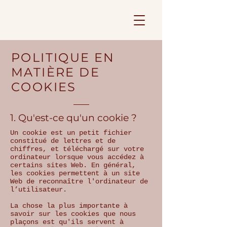
POLITIQUE EN
MATIÈRE DE
COOKIES
1. Qu'est-ce qu'un cookie ?
Un cookie est un petit fichier
constitué de lettres et de
chiffres, et téléchargé sur votre
ordinateur lorsque vous accédez à
certains sites Web. En général,
les cookies permettent à un site
Web de reconnaître l'ordinateur de
l’utilisateur.
La chose la plus importante à
savoir sur les cookies que nous
plaçons est qu'ils servent à