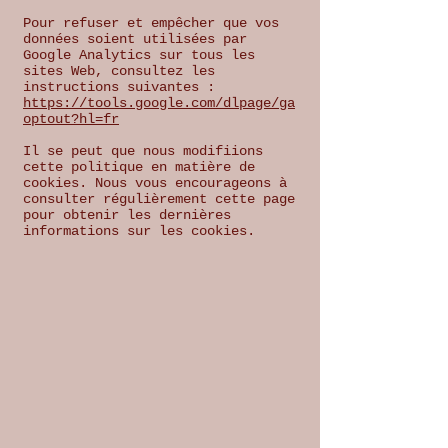
Pour refuser et empêcher que vos
données soient utilisées par
Google Analytics sur tous les
sites Web, consultez les
instructions suivantes :
https://tools.google.com/dlpage/ga
optout?hl=fr
Il se peut que nous modifiions
cette politique en matière de
cookies. Nous vous encourageons à
consulter régulièrement cette page
pour obtenir les dernières
informations sur les cookies.